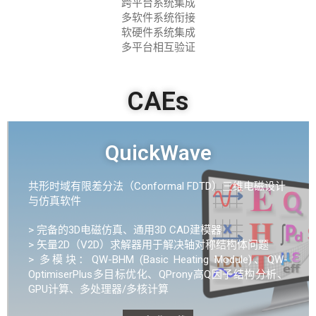
跨平台系统集成
多软件系统衔接
软硬件系统集成
多平台相互验证
CAEs
QuickWave
共形时域有限差分法（Conformal FDTD）三维电磁设计
与仿真软件
> 完备的3D电磁仿真、通用3D CAD建模器
> 矢量2D（V2D）求解器用于解决轴对称结构体问题
> 多模块：QW-BHM (Basic Heating Module)、QW-
OptimiserPlus多目标优化、QProny高Q因子结构分析、
GPU计算、多处理器/多核计算