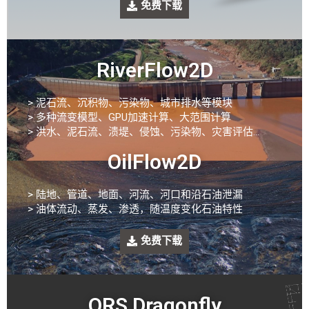
免费下载
RiverFlow2D
> 泥石流、沉积物、污染物、城市排水等模块
> 多种流变模型、GPU加速计算、大范围计算
> 洪水、泥石流、溃堤、侵蚀、污染物、灾害评估..
.
OilFlow2D
> 陆地、管道、地面、河流、河口和沿石油泄漏
> 油体流动、蒸发、渗透
，
随温度变化石油特性
免费下载
ORS Dragonfly