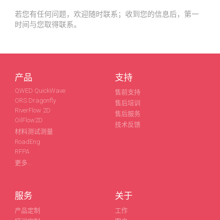
若您有任何问题，欢迎随时联系；收到您的信息后，第一
时间与您取得联系。
产品
支持
QWED QuickWave
售前支持
ORS Dragonfly
售后培训
RiverFlow 2D
售后服务
OilFlow2D
技术反馈
材料测试测量
RoadEng
RFPA
更多...
服务
关于
产品定制
工作