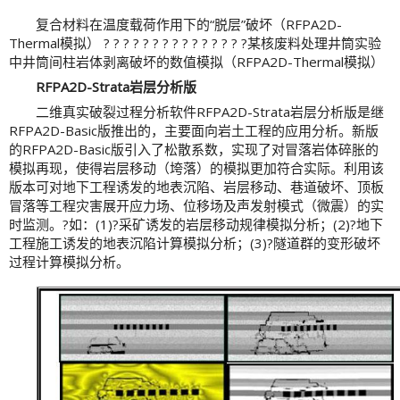
复合材料在温度载荷作用下的“脱层”破坏（RFPA2D-
Thermal模拟） ? ? ? ? ? ? ? ? ? ? ? ? ? ? ?某核废料处理井筒实验
中井筒间柱岩体剥离破坏的数值模拟（RFPA2D-Thermal模拟）
RFPA2D-Strata岩层分析版
二维真实破裂过程分析软件RFPA2D-Strata岩层分析版是继
RFPA2D-Basic版推出的，主要面向岩土工程的应用分析。新版
的RFPA2D-Basic版引入了松散系数，实现了对冒落岩体碎胀的
模拟再现，使得岩层移动（垮落）的模拟更加符合实际。利用该
版本可对地下工程诱发的地表沉陷、岩层移动、巷道破坏、顶板
冒落等工程灾害展开应力场、位移场及声发射模式（微震）的实
时监测。?如：(1)?采矿诱发的岩层移动规律模拟分析；(2)?地下
工程施工诱发的地表沉陷计算模拟分析；(3)?隧道群的变形破坏
过程计算模拟分析。