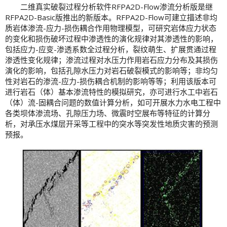
二维真实破裂过程分析软件RFPA2D-Flow渗流分析版是继
RFPA2D-Basic版推出的新版本。RFPA2D-Flow可建立描述非均
质岩体渗流-应力-损伤耦合作用物理模型，可研究岩体应力状态
的变化和损伤破坏过程中渗透性的演化规律对其渗透性的影响，
包括应力-应变-渗透系数全过程分析，裂纹萌生、扩展贯通过程
渗透性变化规律；渗流过程对水压力作用岩石应力分布及其损伤
演化的影响，包括孔隙水压力对岩石破裂模式的影响等；非均匀
性对岩石的渗流-应力-损伤耦合机制的影响等等；利用该版本可
进行岩石（体）基本渗流特性的模拟研究，亦可进行水工中岩石
（体）流-固耦合问题的数值计算分析，如可开展水力水电工程中
各类坝体渗流场、孔隙压力场、微震时空展布等特征的计算分
析，对承压水煤层开采等工程中的突水等突发性地质灾害的预测
预报。