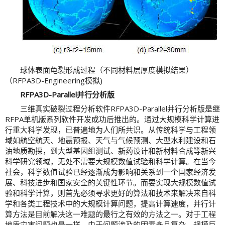
球体表面龟裂形成过程（不同材料层厚度模拟结果）
（RFPA3D-Engineering模拟)
RFPA3D-Parallel并行分析版
三维真实破裂过程分析软件RFPA3D-Parallel并行分析版是继
RFPA单机版系列软件开发成功后推出的。通过大规模科学计算进
行重大科学发现，已普遍地为人们所共识。从传统科学与工程领
域如航空航天、地震预报、天气与气候预测、大型水利建设和石
油地质勘探，到大型基因组测试、新药设计和新材料合成等新兴
科学研究领域，无处不需要大规模数值试验和科学计算。在当今
社会，科学数值试验已经逐渐成为影响和关系到一个国家经济发
展、科技进步和国家安全的关键性环节。而要实现大规模数值试
验和科学计算，则首先必须寻求更好的算法和技术来解决来自科
学和各类工程技术中的大规模计算问题，提高计算速度，并行计
算方法是目前解决这一难题的最行之有效的方法之一。对于工程
地质灾害问题也是一样，由于问题涉及的因素多且复杂、规模巨