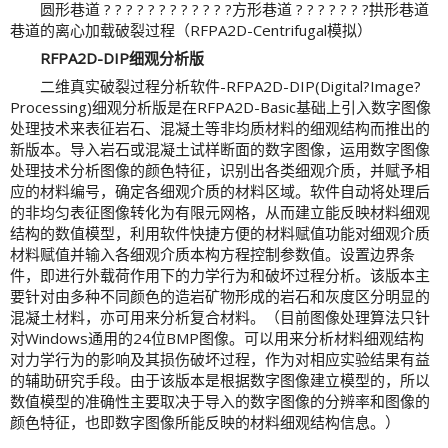
圆形巷道 ? ? ? ? ? ? ? ? ? ? ? ?方形巷道 ? ? ? ? ? ? ?拱形巷道
巷道的离心加载破裂过程（RFPA2D-Centrifugal模拟）
RFPA2D-DIP细观分析版
二维真实破裂过程分析软件-RFPA2D-DIP(Digital?Image?
Processing)细观分析版是在RFPA2D-Basic基础上引入数字图像
处理技术来表征岩石、混凝土等非均质材料的细观结构而推出的
新版本。导入岩石或混凝土试样断面的数字图像，运用数字图像
处理技术分析图像的颜色特征，识别出各类细观介质，并赋予相
应的材料编号，确定各细观介质的材料区域。软件自动将处理后
的非均匀表征图像转化为有限元网格，从而建立能反映材料细观
结构的数值模型，利用软件快捷方便的材料赋值功能对细观介质
材料赋值并输入各细观介质本构方程控制参数值。设置边界条
件，即进行外载荷作用下的力学行为和破坏过程分析。该版本主
要针对由多种不同颜色的造岩矿物形成的岩石和灰度区分明显的
混凝土材料，亦可用来分析复合材料。（目前图像处理算法只针
对Windows通用的24位BMP图像。可以用来分析材料细观结构
对力学行为的影响及其损伤破坏过程，作为对相应实验结果有益
的辅助研究手段。由于该版本是根据数字图像建立模型的，所以
数值模型的准确性主要取决于导入的数字图像的分辨率和图像的
颜色特征，也即数字图像所能反映的材料细观结构信息。）