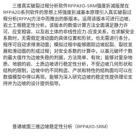
三维真实破裂过程分析软件RFPA3D-SRM强度折减版是在
RFPA2D系列软件的思想上将强度折减基本原理引入真实破裂过
程分析[RFPA]方法中而推出的新版本。运用该版本可进行边坡、
岩土工程稳定性分析，该版本的数值计算方法全面满足静力许
可、应变相容、以及岩土体的非线性应力-应变关系，在求解安全
系数时，无需假定滑动面的具体位置和形状，也无需进行条分，
程序可自动求得滑动面；模拟过程中能够跟踪边坡起裂、裂纹发
展和滑动面的形成过程；对安全系数的计算中，以基元破坏个数
的最大值作为边坡失稳的判据，方法简单、有效；能够对复杂地
质、地貌的岩、土质边坡进行稳定性分析，不受边坡几何形状和
结构的限制，边坡中的不同构造、产状和特性的结构面均可以在
数值模型中得以再现，能够为深入研究边坡的稳定性提供理论支
持并为边坡的设计提供指导。
普通坡面三维边坡稳定性分析（RFPA3D-SRM）