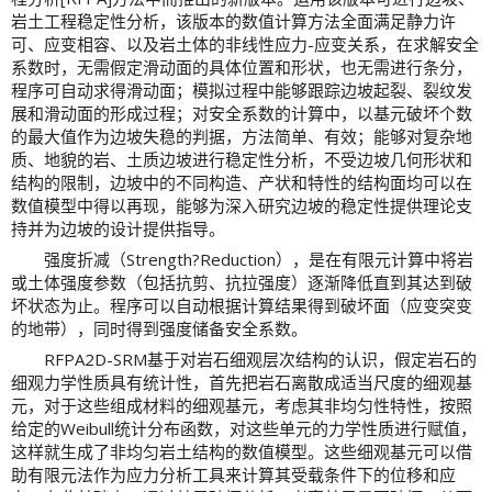
岩土工程稳定性分析，该版本的数值计算方法全面满足静力许
可、应变相容、以及岩土体的非线性应力-应变关系，在求解安全
系数时，无需假定滑动面的具体位置和形状，也无需进行条分，
程序可自动求得滑动面；模拟过程中能够跟踪边坡起裂、裂纹发
展和滑动面的形成过程；对安全系数的计算中，以基元破坏个数
的最大值作为边坡失稳的判据，方法简单、有效；能够对复杂地
质、地貌的岩、土质边坡进行稳定性分析，不受边坡几何形状和
结构的限制，边坡中的不同构造、产状和特性的结构面均可以在
数值模型中得以再现，能够为深入研究边坡的稳定性提供理论支
持并为边坡的设计提供指导。
强度折减（Strength?Reduction），是在有限元计算中将岩
或土体强度参数（包括抗剪、抗拉强度）逐渐降低直到其达到破
坏状态为止。程序可以自动根据计算结果得到破坏面（应变突变
的地带），同时得到强度储备安全系数。
RFPA2D-SRM基于对岩石细观层次结构的认识，假定岩石的
细观力学性质具有统计性，首先把岩石离散成适当尺度的细观基
元，对于这些组成材料的细观基元，考虑其非均匀性特性，按照
给定的Weibull统计分布函数，对这些单元的力学性质进行赋值，
这样就生成了非均匀岩土结构的数值模型。这些细观基元可以借
助有限元法作为应力分析工具来计算其受载条件下的位移和应